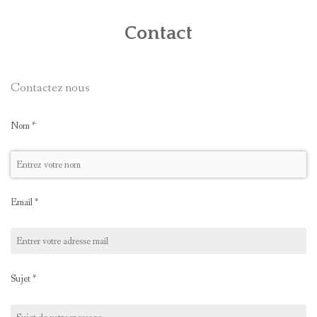
HISTOIRE DE LA COLLÉGIALE
Contact
HORAIRES ET PLAN D’ACCÈS
Contactez nous
MISSION BERN 2020
CONTACT
Nom
*
Email
*
Sujet
*