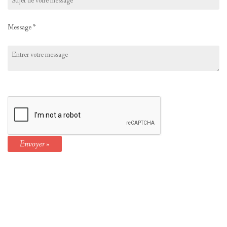
Message
*
Envoyer »